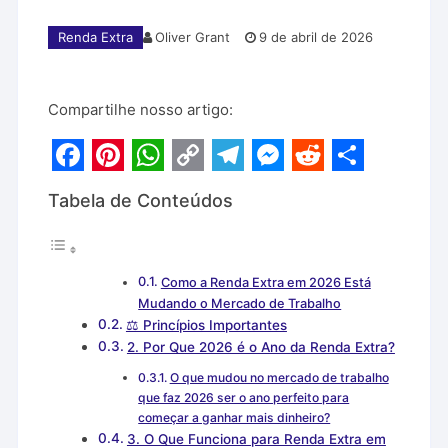
Renda Extra
Oliver Grant
9 de abril de 2026
Compartilhe nosso artigo:
F
P
W
C
T
M
R
S
Tabela de Conteúdos
a
i
h
o
e
e
e
h
c
n
a
p
l
s
d
a
e
t
t
y
e
s
d
r
Como a Renda Extra em 2026 Está
b
e
s
L
g
e
i
e
Mudando o Mercado de Trabalho
⚖️ Princípios Importantes
o
r
A
i
r
n
t
2. Por Que 2026 é o Ano da Renda Extra?
o
e
p
n
a
g
O que mudou no mercado de trabalho
que faz 2026 ser o ano perfeito para
k
s
p
k
m
e
começar a ganhar mais dinheiro?
t
r
3. O Que Funciona para Renda Extra em