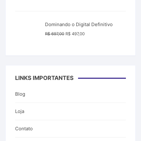
preço
preço
original
atual
era:
é:
Dominando o Digital Definitivo
R$ 99,00.
R$ 39,99.
O
O
R$
697,00
R$
497,00
preço
preço
original
atual
era:
é:
R$ 697,00.
R$ 497,00.
LINKS IMPORTANTES
Blog
Loja
Contato