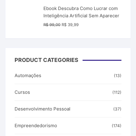
R$ 149,90.
R$ 49,90.
Ebook Descubra Como Lucrar com
Inteligência Artificial Sem Aparecer
O
O
R$
99,00
R$
39,99
preço
preço
original
atual
era:
é:
R$ 99,00.
R$ 39,99.
PRODUCT CATEGORIES
Automações
(13)
Cursos
(112)
Desenvolvimento Pessoal
(37)
Empreendedorismo
(174)