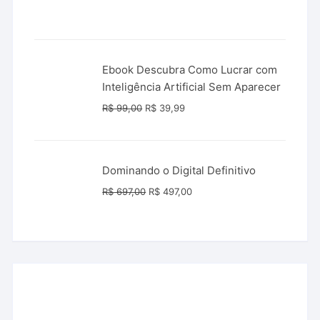
preço
preço
original
atual
era:
é:
R$ 149,90.
R$ 49,90.
Ebook Descubra Como Lucrar com
Inteligência Artificial Sem Aparecer
O
O
R$
99,00
R$
39,99
preço
preço
original
atual
era:
é:
Dominando o Digital Definitivo
R$ 99,00.
R$ 39,99.
O
O
R$
697,00
R$
497,00
preço
preço
original
atual
era:
é:
R$ 697,00.
R$ 497,00.