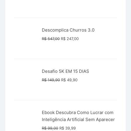
preço
preço
original
atual
era:
é:
R$ 289,90.
R$ 147,00.
Descomplica Churros 3.0
O
O
R$
547,00
R$
247,00
preço
preço
original
atual
era:
é:
R$ 547,00.
R$ 247,00.
Desafio 5K EM 15 DIAS
O
O
R$
149,90
R$
49,90
preço
preço
original
atual
era:
é:
R$ 149,90.
R$ 49,90.
Ebook Descubra Como Lucrar com
Inteligência Artificial Sem Aparecer
O
O
R$
99,00
R$
39,99