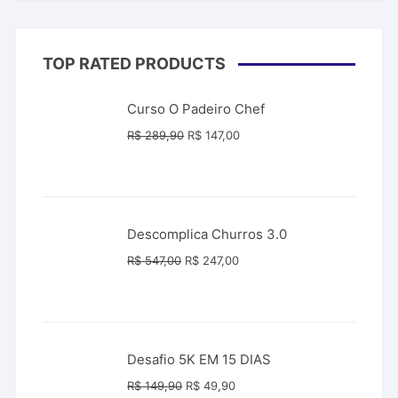
TOP RATED PRODUCTS
Curso O Padeiro Chef
O
O
R$
289,90
R$
147,00
preço
preço
original
atual
era:
é:
R$ 289,90.
R$ 147,00.
Descomplica Churros 3.0
O
O
R$
547,00
R$
247,00
preço
preço
original
atual
era:
é:
R$ 547,00.
R$ 247,00.
Desafio 5K EM 15 DIAS
O
O
R$
149,90
R$
49,90