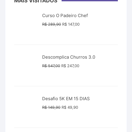
MAIS VISITADOS
Curso O Padeiro Chef
O
O
R$
289,90
R$
147,00
preço
preço
original
atual
era:
é:
R$ 289,90.
R$ 147,00.
Descomplica Churros 3.0
O
O
R$
547,00
R$
247,00
preço
preço
original
atual
era:
é:
R$ 547,00.
R$ 247,00.
Desafio 5K EM 15 DIAS
O
O
R$
149,90
R$
49,90
preço
preço
original
atual
era:
é: