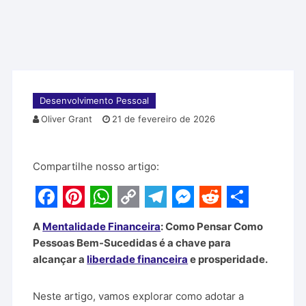
Desenvolvimento Pessoal
Oliver Grant
21 de fevereiro de 2026
Compartilhe nosso artigo:
F
P
W
C
T
M
R
S
A
Mentalidade Financeira
: Como Pensar Como
a
i
h
o
e
e
e
h
Pessoas Bem-Sucedidas é a chave para
c
n
a
p
l
s
d
a
alcançar a
liberdade financeira
e prosperidade.
e
t
t
y
e
s
d
r
Neste artigo, vamos explorar como adotar a
b
e
s
L
g
e
i
e