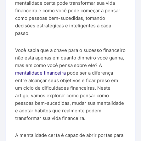
mentalidade certa pode transformar sua vida
o
r
A
i
r
n
t
financeira e como você pode começar a pensar
o
e
p
n
a
g
como pessoas bem-sucedidas, tomando
decisões estratégicas e inteligentes a cada
k
s
p
k
m
e
passo.
t
r
Você sabia que a chave para o sucesso financeiro
não está apenas em quanto dinheiro você ganha,
mas em como você pensa sobre ele? A
mentalidade financeira
pode ser a diferença
entre alcançar seus objetivos e ficar preso em
um ciclo de dificuldades financeiras. Neste
artigo, vamos explorar como pensar como
pessoas bem-sucedidas, mudar sua mentalidade
e adotar hábitos que realmente podem
transformar sua vida financeira.
A mentalidade certa é capaz de abrir portas para