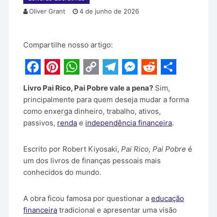
Oliver Grant
4 de junho de 2026
Compartilhe nosso artigo:
F
P
W
C
T
M
R
S
Livro Pai Rico, Pai Pobre vale a pena?
Sim,
a
i
h
o
e
e
e
h
principalmente para quem deseja mudar a forma
c
n
a
p
l
s
d
a
como enxerga dinheiro, trabalho, ativos,
passivos,
renda
e
independência financeira
.
e
t
t
y
e
s
d
r
b
e
s
L
g
e
i
e
Escrito por Robert Kiyosaki,
Pai Rico, Pai Pobre
é
o
r
A
i
r
n
t
um dos livros de finanças pessoais mais
o
e
p
n
a
g
conhecidos do mundo.
k
s
p
k
m
e
A obra ficou famosa por questionar a
educação
t
r
financeira
tradicional e apresentar uma visão