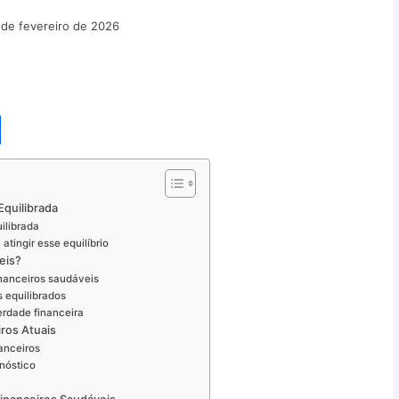
 de fevereiro de 2026
Equilibrada
ilibrada
atingir esse equilíbrio
eis?
inanceiros saudáveis
 equilibrados
erdade financeira
iros Atuais
nanceiros
nóstico