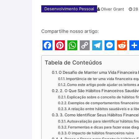
Desenvolvimento Pessoal
Oliver Grant
28
Compartilhe nosso artigo:
F
P
W
C
T
M
R
S
a
i
h
o
e
e
e
h
Tabela de Conteúdos
c
n
a
p
l
s
d
a
O Desafio de Manter uma Vida Financeira 
Importância de ter uma vida financeira equ
e
t
t
y
e
s
d
r
Como este artigo pode ajudar os leitores a 
2. O Que São Hábitos Financeiros Saudáv
b
e
s
L
g
e
i
e
Explicação sobre o conceito de hábitos f
o
r
A
i
r
n
t
Exemplos de comportamentos financeiros
A relação entre hábitos saudáveis e a lib
o
e
p
n
a
g
3. Como Identificar Seus Hábitos Finance
k
s
p
k
m
e
Autoavaliação para identificar hábitos fi
Ferramentas e dicas para fazer esse diag
t
r
O impacto de hábitos financeiros ruins