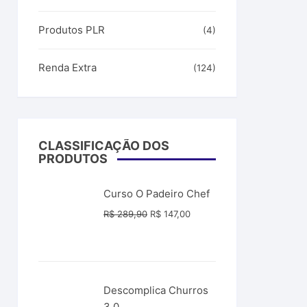
Produtos PLR
(4)
Renda Extra
(124)
CLASSIFICAÇÃO DOS
PRODUTOS
Curso O Padeiro Chef
O
O
R$
289,90
R$
147,00
preço
preço
original
atual
era:
é:
R$ 289,90.
R$ 147,00.
Descomplica Churros
3.0