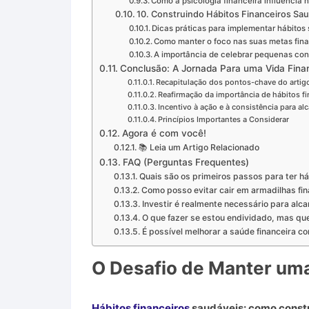
Como a psicologia financeira influencia 
10. Construindo Hábitos Financeiros Sau
Dicas práticas para implementar hábitos 
Como manter o foco nas suas metas fina
A importância de celebrar pequenas con
Conclusão: A Jornada Para uma Vida Finan
Recapitulação dos pontos-chave do artig
Reafirmação da importância de hábitos f
Incentivo à ação e à consistência para alc
Princípios Importantes a Considerar
Agora é com você!
📚 Leia um Artigo Relacionado
FAQ (Perguntas Frequentes)
Quais são os primeiros passos para ter há
Como posso evitar cair em armadilhas fin
Investir é realmente necessário para alca
O que fazer se estou endividado, mas qu
É possível melhorar a saúde financeira c
O Desafio de Manter uma
Hábitos financeiros
saudáveis: como constru