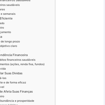
Financeiros Saudáveis
eiros saudáveis
aras
s e semanais
Eficiente
rado
iro
orçamento
ça
 de longo prazo
bjetivo claro
o
endência Financeira
itos financeiros saudáveis
imentos (ações, renda fixa, fundos)
 vida
lar Suas Dívidas
á-las
te e de forma eficaz
ável
de Afeta Suas Finanças
eiro
bundância e prosperidade