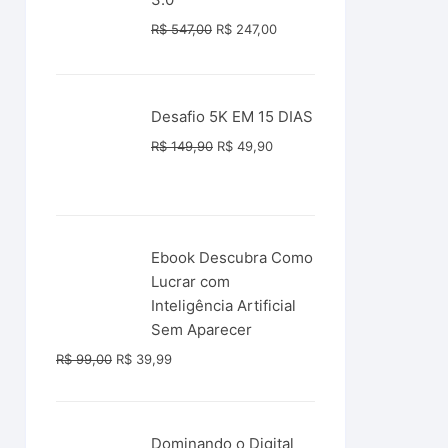
O
O
R$
547,00
R$
247,00
preço
preço
original
atual
era:
é:
Desafio 5K EM 15 DIAS
R$ 547,00.
R$ 247,00.
O
O
R$
149,90
R$
49,90
preço
preço
original
atual
era:
é:
R$ 149,90.
R$ 49,90.
Ebook Descubra Como
Lucrar com
Inteligência Artificial
Sem Aparecer
O
O
R$
99,00
R$
39,99
preço
preço
original
atual
era:
é:
Dominando o Digital