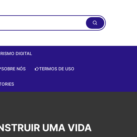
RISMO DIGITAL
ismo Digital:
SOBRE NÓS
TERMOS DE USO
do Zero de
te!
TORIES
is
e
NSTRUIR UMA VIDA
a Artificial