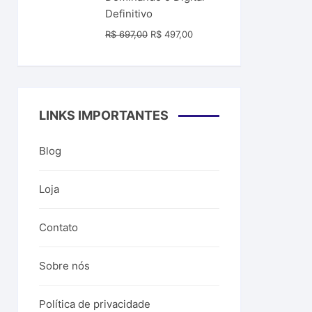
R$ 99,00.
R$ 39,99.
Definitivo
O
O
R$
697,00
R$
497,00
preço
preço
original
atual
era:
é:
R$ 697,00.
R$ 497,00.
LINKS IMPORTANTES
Blog
Loja
Contato
Sobre nós
Política de privacidade