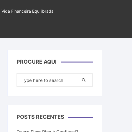
filiados
Vida Financeira Equilibrada
ar dinheiro
PROCURE AQUI
Pesquisar
por:
POSTS RECENTES
Quero Ficar Rico é Confiável?