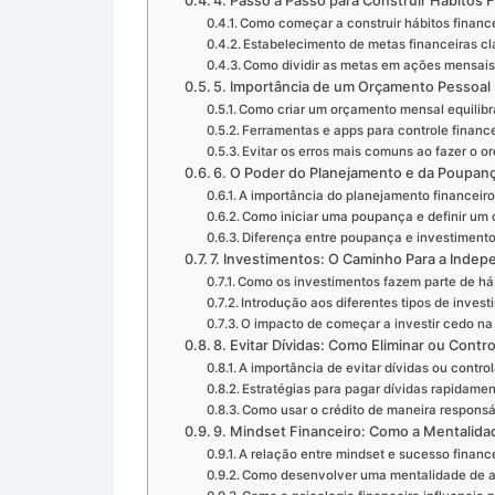
4. Passo a Passo para Construir Hábitos 
Como começar a construir hábitos financ
Estabelecimento de metas financeiras cl
Como dividir as metas em ações mensai
5. Importância de um Orçamento Pessoal 
Como criar um orçamento mensal equilib
Ferramentas e apps para controle finance
Evitar os erros mais comuns ao fazer o 
6. O Poder do Planejamento e da Poupan
A importância do planejamento financeiro
Como iniciar uma poupança e definir um o
Diferença entre poupança e investiment
7. Investimentos: O Caminho Para a Indep
Como os investimentos fazem parte de háb
Introdução aos diferentes tipos de invest
O impacto de começar a investir cedo na
8. Evitar Dívidas: Como Eliminar ou Contro
A importância de evitar dívidas ou control
Estratégias para pagar dívidas rapidamen
Como usar o crédito de maneira respons
9. Mindset Financeiro: Como a Mentalida
A relação entre mindset e sucesso financ
Como desenvolver uma mentalidade de a