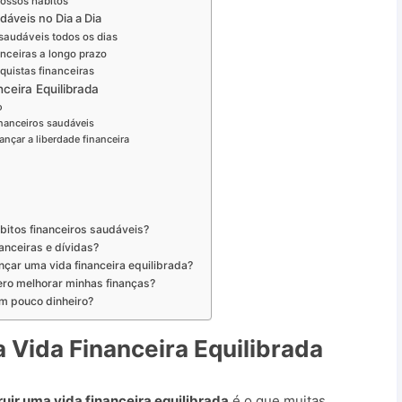
nossos hábitos
dáveis no Dia a Dia
saudáveis todos os dias
nceiras a longo prazo
quistas financeiras
ceira Equilibrada
o
inanceiros saudáveis
ançar a liberdade financeira
bitos financeiros saudáveis?
anceiras e dívidas?
nçar uma vida financeira equilibrada?
ero melhorar minhas finanças?
om pouco dinheiro?
 Vida Financeira Equilibrada
ir uma vida financeira equilibrada
é o que muitas