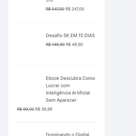
O
O
R$
547,00
R$
247,00
preço
preço
original
atual
era:
é:
Desafio 5K EM 15 DIAS
R$ 547,00.
R$ 247,00.
O
O
R$
149,90
R$
49,90
preço
preço
original
atual
era:
é:
R$ 149,90.
R$ 49,90.
Ebook Descubra Como
Lucrar com
Inteligência Artificial
Sem Aparecer
O
O
R$
99,00
R$
39,99
preço
preço
original
atual
era:
é:
Dominando o Digital