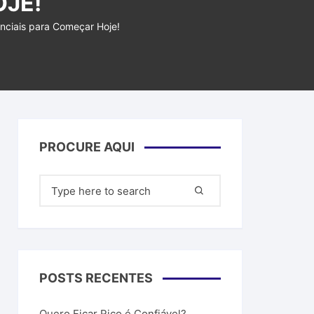
OJE!
filiados
nciais para Começar Hoje!
ar dinheiro
PROCURE AQUI
Pesquisar
por:
POSTS RECENTES
Quero Ficar Rico é Confiável?