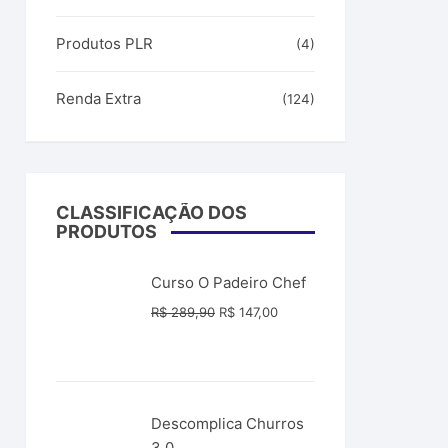
Produtos PLR
(4)
Renda Extra
(124)
CLASSIFICAÇÃO DOS
PRODUTOS
Curso O Padeiro Chef
O
O
R$
289,90
R$
147,00
preço
preço
original
atual
era:
é:
R$ 289,90.
R$ 147,00.
Descomplica Churros
3.0