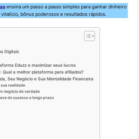
vas
ensina um passo a passo simples para ganhar dinheiro
vitalício, bônus poderosos e resultados rápidos.
 Digitais
forma Eduzz e maximizar seus lucros
Qual a melhor plataforma para afiliados?
a, Seu Negócio e Sua Mentalidade Financeira
 sua realidade
um negócio de verdade
have do sucesso a longo prazo