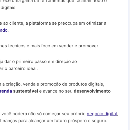
erece uma gama de ferramentas que facilitam todo o
igitais.
ao cliente, a plataforma se preocupa em otimizar a
liado
.
hes técnicos e mais foco em vender e promover.
a dar o primeiro passo em direção ao
r o parceiro ideal.
a a criação, venda e promoção de produtos digitais,
 renda
sustentável
e avance no seu
desenvolvimento
o, você poderá não só começar seu próprio
negócio digital
,
inanças para alcançar um futuro próspero e seguro.