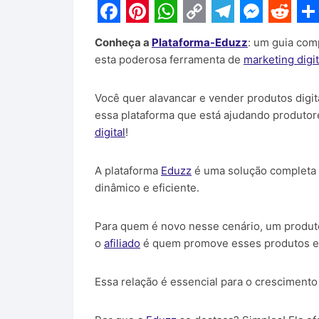
F
P
W
C
T
M
R
S
Conheça a
Plataforma-Eduzz
: um guia com
a
i
h
o
e
e
e
h
esta poderosa ferramenta de
marketing digit
c
n
a
p
l
s
d
a
e
t
t
y
e
s
d
r
Você quer alavancar e vender produtos digi
essa plataforma que está ajudando produtor
b
e
s
L
g
e
i
e
digital
!
o
r
A
i
r
n
t
o
e
p
n
a
g
A plataforma
Eduzz
é uma solução completa 
k
s
p
k
m
e
dinâmico e eficiente.
t
r
Para quem é novo nesse cenário, um produtor
o
afiliado
é quem promove esses produtos e
Essa relação é essencial para o crescimento 