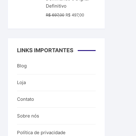
R$ 99,00.
R$ 39,99.
Definitivo
O
O
R$
697,00
R$
497,00
preço
preço
original
atual
era:
é:
R$ 697,00.
R$ 497,00.
LINKS IMPORTANTES
Blog
Loja
Contato
Sobre nós
Política de privacidade