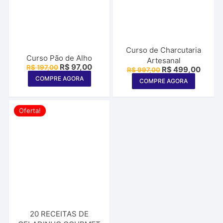
Curso de Charcutaria
Curso Pão de Alho
Artesanal
O
O
R$
97,00
R$
197,00
O
O
R$
499,00
R$
997,00
preço
preço
preço
preço
COMPRE AGORA
original
atual
COMPRE AGORA
original
atual
era:
é:
era:
é:
R$ 197,00.
R$ 97,00.
R$ 997,00.
R$ 49
Oferta!
20 RECEITAS DE