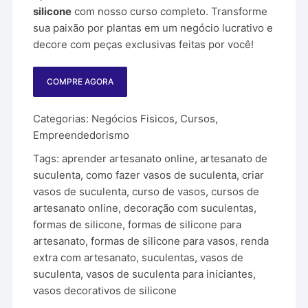
R$ 124,00.
R$ 24,90.
silicone
com nosso curso completo. Transforme
sua paixão por plantas em um negócio lucrativo e
decore com peças exclusivas feitas por você!
COMPRE AGORA
Categorias:
Negócios Fisicos
,
Cursos
,
Empreendedorismo
Tags:
aprender artesanato online
,
artesanato de
suculenta
,
como fazer vasos de suculenta
,
criar
vasos de suculenta
,
curso de vasos
,
cursos de
artesanato online
,
decoração com suculentas
,
formas de silicone
,
formas de silicone para
artesanato
,
formas de silicone para vasos
,
renda
extra com artesanato
,
suculentas
,
vasos de
suculenta
,
vasos de suculenta para iniciantes
,
vasos decorativos de silicone