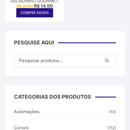
GELADINHO GOURMET
O
O
R$
14,00
R$
27,00
preço
preço
COMPRE AGORA
original
atual
era:
é:
R$ 27,00.
R$ 14,00.
PESQUISE AQUI
CATEGORIAS DOS PRODUTOS
Automações
(13)
Cursos
(112)