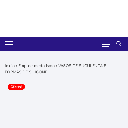
Pular
para
o
conteúdo
Início
/
Empreendedorismo
/ VASOS DE SUCULENTA E
FORMAS DE SILICONE
Oferta!