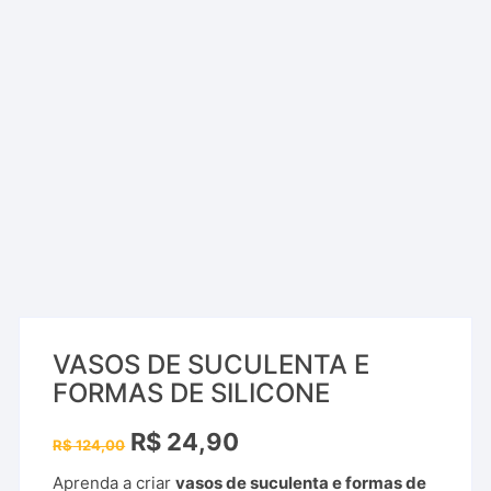
VASOS DE SUCULENTA E
FORMAS DE SILICONE
O
O
R$
24,90
R$
124,00
preço
preço
original
atual
Aprenda a criar
vasos de suculenta e formas de
era:
é: