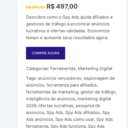
Plataforma de A
O
O
R$
497,00
R$
997,00
os e Ferramentas
preço
preço
original
atual
Produtos PLR
Descubra como o Spy Ads ajuda afiliados e
era:
é:
R$ 997,00.
R$ 497,00.
gestores de tráfego a encontrar anúncios
Sites para ganh
lucrativos e ofertas validadas. Economize
tempo e aumente seus resultados agora.
WordPress
COMPRE AGORA
Sites Parceiros
Categorias:
Ferramentas
,
Marketing Digital
Tags:
anúncios vencedores
,
espionagem de
anúncios
,
ferramenta para afiliados
,
ferramentas de marketing
,
gestor de tráfego
,
inteligência de anúncios
,
marketing digital
2026
,
ofertas lucrativas
,
pesquisa de
anúncios
,
Spy Ads
,
Spy Ads afiliados
,
Spy
Ads anúncios
,
Spy Ads como usar
,
Spy Ads
ferramenta
,
Spy Ads funciona
,
Spy Ads