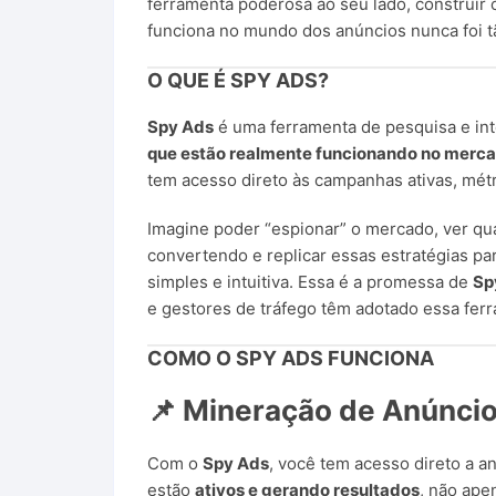
ferramenta poderosa ao seu lado, construir
funciona no mundo dos anúncios nunca foi tã
O QUE É
SPY ADS
?
Spy Ads
é uma ferramenta de pesquisa e int
que estão realmente funcionando no mercad
tem acesso direto às campanhas ativas, métr
Imagine poder “espionar” o mercado, ver qua
convertendo e replicar essas estratégias pa
simples e intuitiva. Essa é a promessa de
Sp
e gestores de tráfego têm adotado essa ferr
COMO O
SPY ADS
FUNCIONA
📌 Mineração de Anúncio
Com o
Spy Ads
, você tem acesso direto a 
estão
ativos e gerando resultados
, não ape