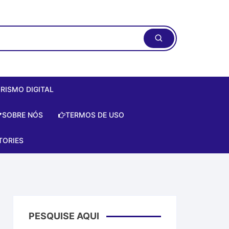
RISMO DIGITAL
ismo Digital:
SOBRE NÓS
TERMOS DE USO
do Zero de
te!
TORIES
is
e
a Artificial
PESQUISE AQUI