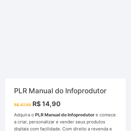
PLR Manual do Infoprodutor
O
O
R$
14,90
R$
47,00
preço
preço
original
atual
Adquira o
PLR Manual do Infoprodutor
e comece
era:
é:
R$ 47,00.
R$ 14,90.
a criar, personalizar e vender seus produtos
digitais com facilidade. Com direito a revenda e