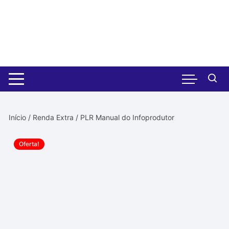
Pular
para
o
conteúdo
Início
/
Renda Extra
/ PLR Manual do Infoprodutor
Oferta!