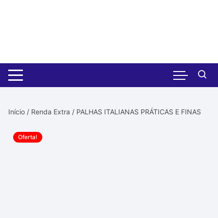
Pular
para
o
conteúdo
Início
/
Renda Extra
/ PALHAS ITALIANAS PRÁTICAS E FINAS
Oferta!