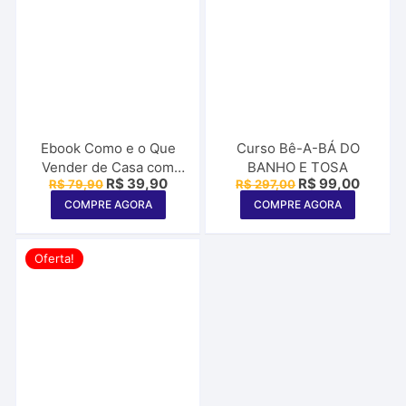
Ebook Como e o Que
Curso Bê-A-BÁ DO
Vender de Casa com
BANHO E TOSA
O
O
O
O
R$
39,90
R$
99,00
R$
79,90
R$
297,00
Filhos Pequenos
preço
preço
preço
preço
COMPRE AGORA
COMPRE AGORA
original
atual
original
atual
era:
é:
era:
é:
R$ 79,90.
R$ 39,90.
R$ 297,00.
R$ 99,
Oferta!