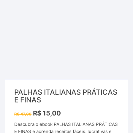
PALHAS ITALIANAS PRÁTICAS
E FINAS
O
O
R$
15,00
R$
47,00
preço
preço
original
atual
Descubra o ebook PALHAS ITALIANAS PRÁTICAS
era:
é:
R$ 47,00.
R$ 15,00.
E FINAS e aprenda receitas fáceis, lucrativas e