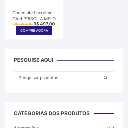
Chocolate Lucrativo –
Chef PRISCILA MELO
O
O
R$
497,00
R$
697,00
preço
preço
COMPRE AGORA
original
atual
era:
é:
R$ 697,00.
R$ 497,00.
PESQUISE AQUI
CATEGORIAS DOS PRODUTOS
Automações
(13)