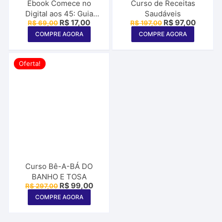
Ebook Comece no
Curso de Receitas
Digital aos 45: Guia
Saudáveis
O
O
O
O
R$
17,00
R$
97,00
R$
69,00
R$
197,00
Prático para Gerar
preço
preço
preço
preço
Renda Online
COMPRE AGORA
COMPRE AGORA
original
atual
original
atual
era:
é:
era:
é:
R$ 69,00.
R$ 17,00.
R$ 197,00.
R$ 97,0
Oferta!
Curso Bê-A-BÁ DO
BANHO E TOSA
O
O
R$
99,00
R$
297,00
preço
preço
COMPRE AGORA
original
atual
era:
é:
R$ 297,00.
R$ 99,00.