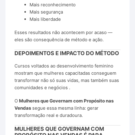
Mais
reconhecimento
Mais
segurança
Mais
liberdade
Esses
resultados
não
acontecem
por
acaso —
eles
são
consequência
de
método
e
ação.
DEPOIMENTOS
E
IMPACTO
DO
MÉTODO
Cursos
voltados
ao
desenvolvimento
feminino
mostram
que
mulheres
capacitadas
conseguem
transformar
não
só
suas
vidas,
mas
também
suas
comunidades
e
negócios
.
O
Mulheres
que
Governam
com
Propósito
nas
Vendas
segue
essa
mesma
linha:
gerar
transformação
real
e
duradoura.
MULHERES
QUE
GOVERNAM
COM