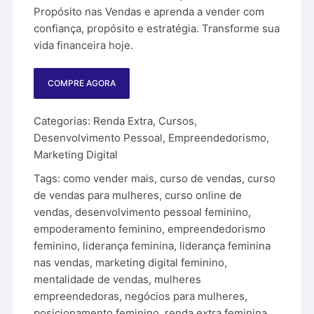
R$ 497,00.
R$ 397,00.
Propósito
nas
Vendas
e
aprenda
a
vender
com
confiança,
propósito
e
estratégia.
Transforme
sua
vida
financeira
hoje.
COMPRE AGORA
Categorias:
Renda Extra
,
Cursos
,
Desenvolvimento Pessoal
,
Empreendedorismo
,
Marketing Digital
Tags:
como vender mais
,
curso de vendas
,
curso
de vendas para mulheres
,
curso online de
vendas
,
desenvolvimento pessoal feminino
,
empoderamento feminino
,
empreendedorismo
feminino
,
liderança feminina
,
liderança feminina
nas vendas
,
marketing digital feminino
,
mentalidade de vendas
,
mulheres
empreendedoras
,
negócios para mulheres
,
posicionamento feminino
,
renda extra feminina
,