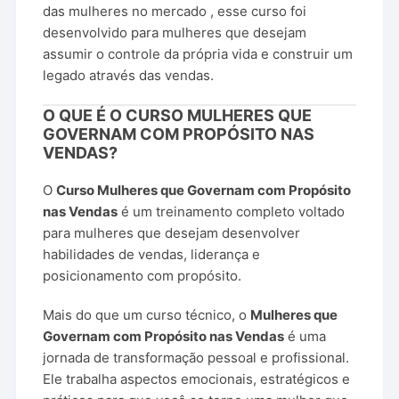
das
mulheres
no
mercado
,
esse
curso
foi
desenvolvido
para
mulheres
que
desejam
assumir
o
controle
da
própria
vida
e
construir
um
legado
através
das
vendas.
O
QUE
É
O
CURSO
MULHERES
QUE
GOVERNAM
COM
PROPÓSITO
NAS
VENDAS?
O
Curso
Mulheres
que
Governam
com
Propósito
nas
Vendas
é
um
treinamento
completo
voltado
para
mulheres
que
desejam
desenvolver
habilidades
de
vendas,
liderança
e
posicionamento
com
propósito.
Mais
do
que
um
curso
técnico,
o
Mulheres
que
Governam
com
Propósito
nas
Vendas
é
uma
jornada
de
transformação
pessoal
e
profissional.
Ele
trabalha
aspectos
emocionais,
estratégicos
e