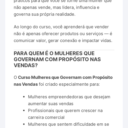
práticos
para
que
você
se
torne
uma
mulher
que
não
apenas
vende,
mas
lidera,
influencia
e
governa
sua
própria
realidade.
Ao
longo
do
curso,
você
aprenderá
que
vender
não
é
apenas
oferecer
produtos
ou
serviços —
é
comunicar
valor,
gerar
conexão
e
impactar
vidas.
PARA
QUEM
É
O
MULHERES
QUE
GOVERNAM
COM
PROPÓSITO
NAS
VENDAS?
O
Curso
Mulheres
que
Governam
com
Propósito
nas
Vendas
foi
criado
especialmente
para:
Mulheres
empreendedoras
que
desejam
aumentar
suas
vendas
Profissionais
que
querem
crescer
na
carreira
comercial
Mulheres
que
sentem
dificuldade
em
se