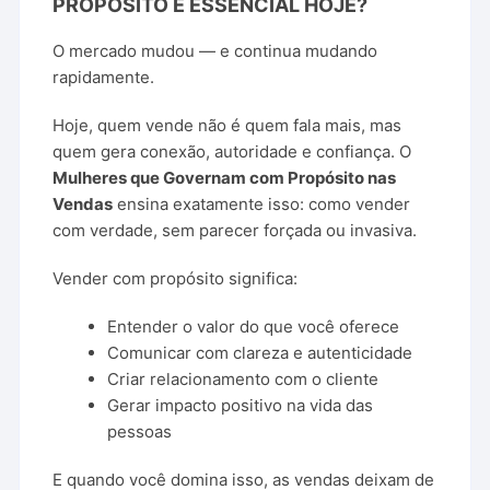
PROPÓSITO
É
ESSENCIAL
HOJE?
O
mercado
mudou —
e
continua
mudando
rapidamente.
Hoje,
quem
vende
não
é
quem
fala
mais,
mas
quem
gera
conexão,
autoridade
e
confiança.
O
Mulheres
que
Governam
com
Propósito
nas
Vendas
ensina
exatamente
isso:
como
vender
com
verdade,
sem
parecer
forçada
ou
invasiva.
Vender
com
propósito
significa:
Entender
o
valor
do
que
você
oferece
Comunicar
com
clareza
e
autenticidade
Criar
relacionamento
com
o
cliente
Gerar
impacto
positivo
na
vida
das
pessoas
E
quando
você
domina
isso,
as
vendas
deixam
de