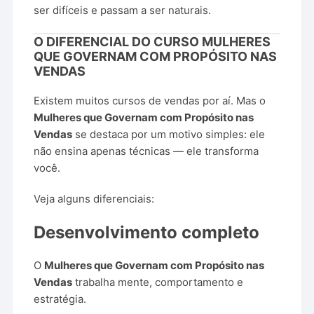
ser
difíceis
e
passam
a
ser
naturais.
O
DIFERENCIAL
DO
CURSO
MULHERES
QUE
GOVERNAM
COM
PROPÓSITO
NAS
VENDAS
Existem
muitos
cursos
de
vendas
por
aí.
Mas
o
Mulheres
que
Governam
com
Propósito
nas
Vendas
se
destaca
por
um
motivo
simples:
ele
não
ensina
apenas
técnicas —
ele
transforma
você.
Veja
alguns
diferenciais:
Desenvolvimento
completo
O
Mulheres
que
Governam
com
Propósito
nas
Vendas
trabalha
mente,
comportamento
e
estratégia.