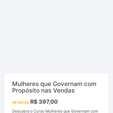
Mulheres que Governam com
Propósito nas Vendas
O
O
R$
397,00
R$
497,00
preço
preço
original
atual
Descubra
o
Curso
Mulheres
que
Governam
com
era:
é: