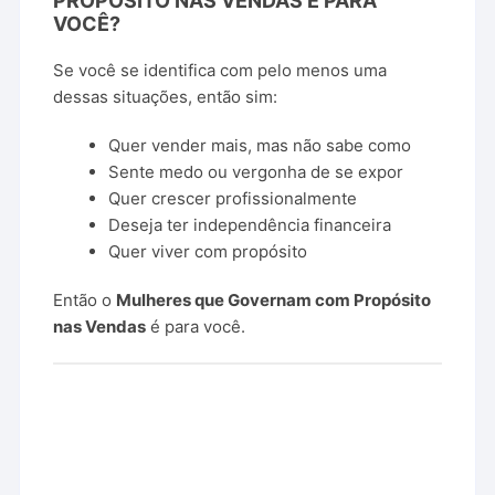
PROPÓSITO
NAS
VENDAS
É
PARA
VOCÊ?
Se
você
se
identifica
com
pelo
menos
uma
dessas
situações,
então
sim:
Quer
vender
mais,
mas
não
sabe
como
Sente
medo
ou
vergonha
de
se
expor
Quer
crescer
profissionalmente
Deseja
ter
independência
financeira
Quer
viver
com
propósito
Então
o
Mulheres
que
Governam
com
Propósito
nas
Vendas
é
para
você.