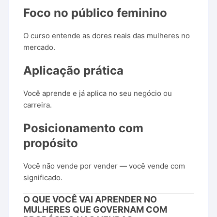
Foco
no
público
feminino
O
curso
entende
as
dores
reais
das
mulheres
no
mercado.
Aplicação
prática
Você
aprende
e
já
aplica
no
seu
negócio
ou
carreira.
Posicionamento
com
propósito
Você
não
vende
por
vender —
você
vende
com
significado.
O
QUE
VOCÊ
VAI
APRENDER
NO
MULHERES
QUE
GOVERNAM
COM