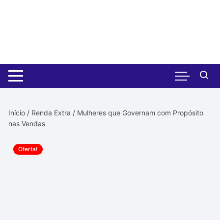
Pular
para
o
conteúdo
Início
/
Renda Extra
/ Mulheres que Governam com Propósito
nas Vendas
Oferta!