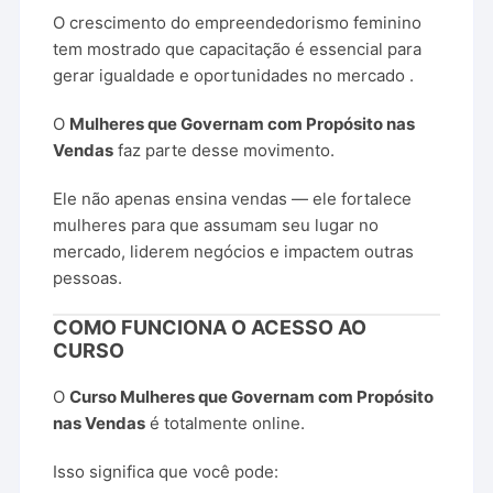
O
crescimento
do
empreendedorismo
feminino
tem
mostrado
que
capacitação
é
essencial
para
gerar
igualdade
e
oportunidades
no
mercado
.
O
Mulheres
que
Governam
com
Propósito
nas
Vendas
faz
parte
desse
movimento.
Ele
não
apenas
ensina
vendas —
ele
fortalece
mulheres
para
que
assumam
seu
lugar
no
mercado,
liderem
negócios
e
impactem
outras
pessoas.
COMO
FUNCIONA
O
ACESSO
AO
CURSO
O
Curso
Mulheres
que
Governam
com
Propósito
nas
Vendas
é
totalmente
online.
Isso
significa
que
você
pode: