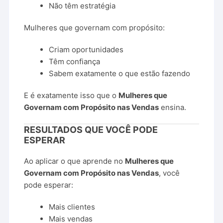
Não
têm
estratégia
Mulheres
que
governam
com
propósito:
Criam
oportunidades
Têm
confiança
Sabem
exatamente
o
que
estão
fazendo
E
é
exatamente
isso
que
o
Mulheres
que
Governam
com
Propósito
nas
Vendas
ensina.
RESULTADOS
QUE
VOCÊ
PODE
ESPERAR
Ao
aplicar
o
que
aprende
no
Mulheres
que
Governam
com
Propósito
nas
Vendas
,
você
pode
esperar:
Mais
clientes
Mais
vendas