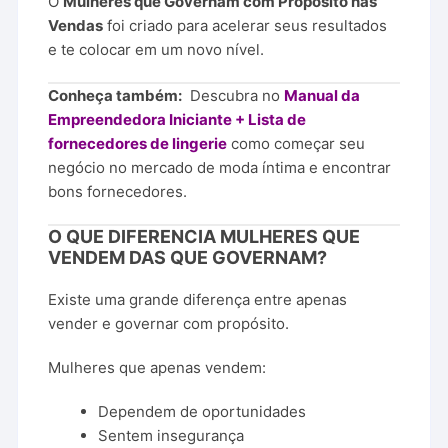
O
Mulheres
que
Governam
com
Propósito
nas
Vendas
foi
criado
para
acelerar
seus
resultados
e
te
colocar
em
um
novo
nível.
Conheça também:
Descubra no
Manual da
Empreendedora Iniciante + Lista de
fornecedores de lingerie
como começar seu
negócio no mercado de moda íntima e encontrar
bons fornecedores.
O
QUE
DIFERENCIA
MULHERES
QUE
VENDEM
DAS
QUE
GOVERNAM?
Existe
uma
grande
diferença
entre
apenas
vender
e
governar
com
propósito.
Mulheres
que
apenas
vendem:
Dependem
de
oportunidades
Sentem
insegurança