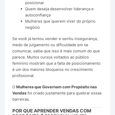
posicionar
Quem
deseja
desenvolver
liderança
e
autoconfiança
Mulheres
que
querem
viver
do
próprio
negócio
Se
você
já
tentou
vender
e
sentiu
insegurança,
medo
de
julgamento
ou
dificuldade
em
se
comunicar,
saiba
que
isso
é
mais
comum
do
que
parece.
Muitos
cursos
voltados
ao
público
feminino
mostram
que
a
falta
de
posicionamento
é
um
dos
maiores
bloqueios
no
crescimento
profissional
.
O
Mulheres
que
Governam
com
Propósito
nas
Vendas
foi
criado
justamente
para
quebrar
essas
barreiras.
POR
QUE
APRENDER
VENDAS
COM