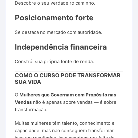
Descobre
o
seu
verdadeiro
caminho.
Posicionamento
forte
Se
destaca
no
mercado
com
autoridade.
Independência
financeira
Constrói
sua
própria
fonte
de
renda.
COMO
O
CURSO
PODE
TRANSFORMAR
SUA
VIDA
O
Mulheres
que
Governam
com
Propósito
nas
Vendas
não
é
apenas
sobre
vendas —
é
sobre
transformação.
Muitas
mulheres
têm
talento,
conhecimento
e
capacidade,
mas
não
conseguem
transformar
isso
em
resultados.
Isso
acontece
por
falta
de