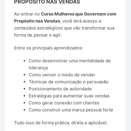
PROPÓSITO
NAS
VENDAS
Ao
entrar
no
Curso
Mulheres
que
Governam
com
Propósito
nas
Vendas
,
você
terá
acesso
a
conteúdos
estratégicos
que
vão
transformar
sua
forma
de
pensar
e
agir.
Entre
os
principais
aprendizados:
Como
desenvolver
uma
mentalidade
de
liderança
Como
vencer
o
medo
de
vender
Técnicas
de
comunicação
e
persuasão
Posicionamento
de
autoridade
Estratégias
para
aumentar
suas
vendas
Como
gerar
conexão
com
clientes
Como
construir
uma
marca
pessoal
forte
Tudo
isso
de
forma
prática,
direta
e
aplicável.