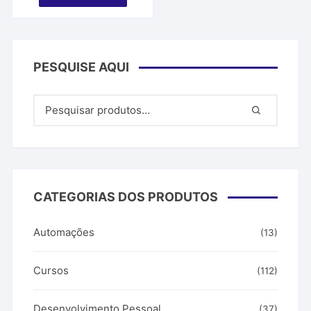
era:
é:
R$ 297,00.
R$ 99,50.
PESQUISE AQUI
CATEGORIAS DOS PRODUTOS
Automações
(13)
Cursos
(112)
Desenvolvimento Pessoal
(37)