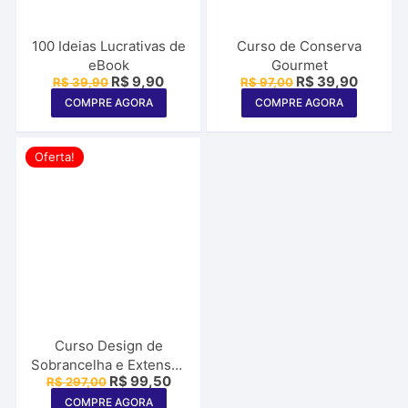
100 Ideias Lucrativas de
Curso de Conserva
eBook
Gourmet
O
O
O
O
R$
9,90
R$
39,90
R$
39,90
R$
97,00
preço
preço
preço
preço
COMPRE AGORA
COMPRE AGORA
original
atual
original
atual
era:
é:
era:
é:
R$ 39,90.
R$ 9,90.
R$ 97,00.
R$ 39,9
Oferta!
Curso Design de
Sobrancelha e Extensão
O
O
R$
99,50
R$
297,00
de Cílios
preço
preço
COMPRE AGORA
original
atual