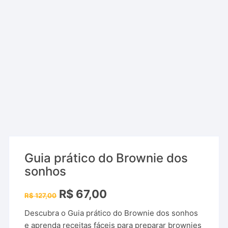
Guia prático do Brownie dos
sonhos
O
O
R$
67,00
R$
127,00
preço
preço
original
atual
Descubra o Guia prático do Brownie dos sonhos
era:
é:
R$ 127,00.
R$ 67,00.
e aprenda receitas fáceis para preparar brownies