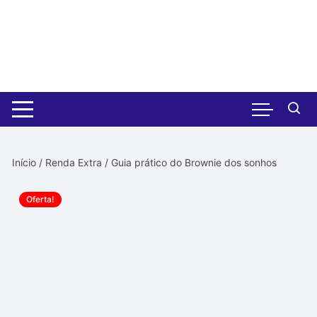
Pular
para
o
conteúdo
Início
/
Renda Extra
/ Guia prático do Brownie dos sonhos
Oferta!