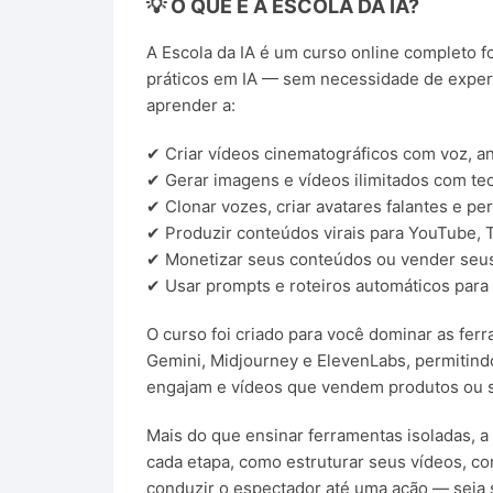
💡 O QUE É A ESCOLA DA IA?
A Escola da IA é um curso online completo 
práticos em IA — sem necessidade de experi
aprender a:
✔ Criar vídeos cinematográficos com voz, an
✔ Gerar imagens e vídeos ilimitados com t
✔ Clonar vozes, criar avatares falantes e p
✔ Produzir conteúdos virais para YouTube, T
✔ Monetizar seus conteúdos ou vender seus
✔ Usar prompts e roteiros automáticos para
O curso foi criado para você dominar as fe
Gemini
,
Midjourney
e
ElevenLabs
, permitin
engajam e vídeos que vendem produtos ou s
Mais do que ensinar ferramentas isoladas, a
cada etapa, como estruturar seus vídeos, 
conduzir o espectador até uma ação — seja 