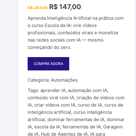
Plataforma de A
O
O
R$
147,00
R$
297,00
os e Ferramentas
preço
preço
original
atual
Produtos PLR
Aprenda Inteligência Artificial na prática com
era:
é:
R$ 297,00.
R$ 147,00.
o curso Escola da IA: crie vídeos
Sites para ganh
profissionais, conteúdos virais e monetize
nas redes sociais com IA — mesmo
WordPress
começando do zero.
Sites Parceiros
COMPRE AGORA
Categoria:
Automações
Tags:
aprender IA
,
automação com IA
,
conteúdo viral com IA
,
criação de vídeos com
IA
,
criar vídeos com IA
,
curso de IA
,
curso de
inteligência artificial
,
curso inteligência
artificial
,
dominar ferramentas de IA
,
dominar
IA
,
escola da IA
,
ferramentas de IA
,
Garagem
de IA
,
Hub de Agentes de IA
,
IA para