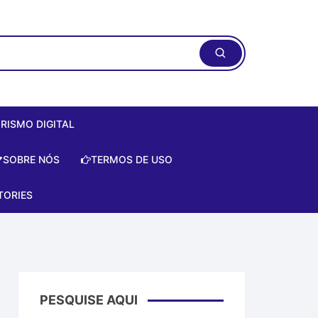
RISMO DIGITAL
ismo Digital:
SOBRE NÓS
TERMOS DE USO
do Zero de
te!
TORIES
is
e
a Artificial
PESQUISE AQUI