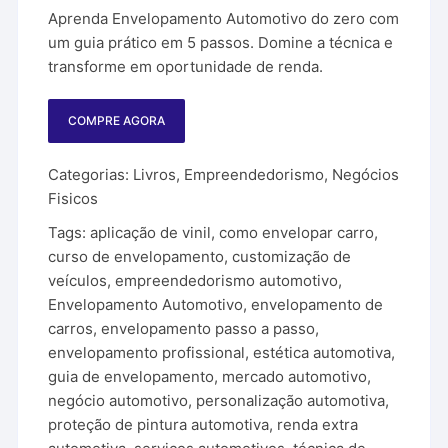
original
atual
Aprenda Envelopamento Automotivo do zero com
era:
é:
R$ 297,00.
R$ 119,90.
um guia prático em 5 passos. Domine a técnica e
transforme em oportunidade de renda.
COMPRE AGORA
Categorias:
Livros
,
Empreendedorismo
,
Negócios
Fisicos
Tags:
aplicação de vinil
,
como envelopar carro
,
curso de envelopamento
,
customização de
veículos
,
empreendedorismo automotivo
,
Envelopamento Automotivo
,
envelopamento de
carros
,
envelopamento passo a passo
,
envelopamento profissional
,
estética automotiva
,
guia de envelopamento
,
mercado automotivo
,
negócio automotivo
,
personalização automotiva
,
proteção de pintura automotiva
,
renda extra