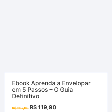
Ebook Aprenda a Envelopar
em 5 Passos – O Guia
Definitivo
O
O
R$
119,90
R$
297,00
preço
preço