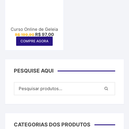
Curso Online de Geleia
O
O
R$
97,00
R$
199,90
preço
preço
COMPRE AGORA
original
atual
era:
é:
R$ 199,90.
R$ 97,00.
PESQUISE AQUI
CATEGORIAS DOS PRODUTOS