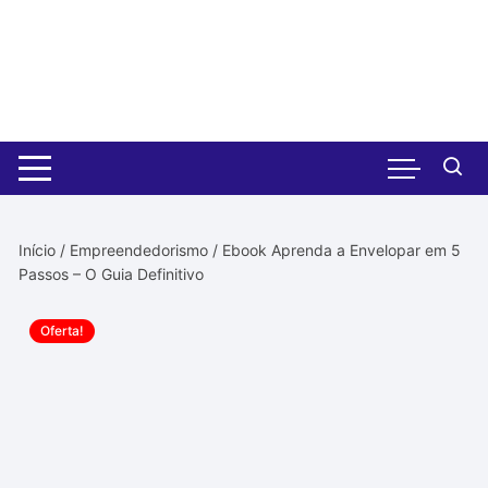
Pular
para
o
conteúdo
Início
/
Empreendedorismo
/ Ebook Aprenda a Envelopar em 5
Passos – O Guia Definitivo
Oferta!