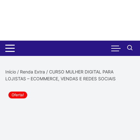
Pular
para
o
conteúdo
Início
/
Renda Extra
/ CURSO MULHER DIGITAL PARA
LOJISTAS – ECOMMERCE, VENDAS E REDES SOCIAIS
Oferta!