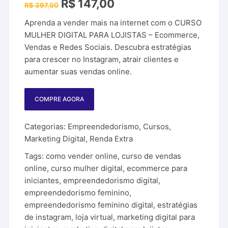
O
O
R$
147,00
R$
397,00
preço
preço
original
atual
Aprenda a vender mais na internet com o CURSO
era:
é:
R$ 397,00.
R$ 147,00.
MULHER DIGITAL PARA LOJISTAS – Ecommerce,
Vendas e Redes Sociais. Descubra estratégias
para crescer no Instagram, atrair clientes e
aumentar suas vendas online.
COMPRE AGORA
Categorias:
Empreendedorismo
,
Cursos
,
Marketing Digital
,
Renda Extra
Tags:
como vender online
,
curso de vendas
online
,
curso mulher digital
,
ecommerce para
iniciantes
,
empreendedorismo digital
,
empreendedorismo feminino
,
empreendedorismo feminino digital
,
estratégias
de instagram
,
loja virtual
,
marketing digital para