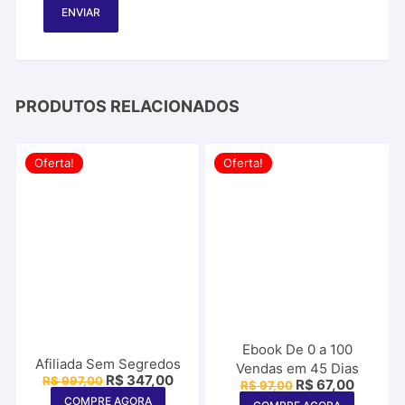
PRODUTOS RELACIONADOS
Oferta!
Oferta!
Ebook De 0 a 100
Afiliada Sem Segredos
Vendas em 45 Dias
O
O
R$
347,00
R$
997,00
O
O
R$
67,00
R$
97,00
preço
preço
preço
preço
COMPRE AGORA