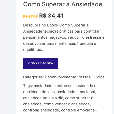
Criptomoedas
I.A. – Inteligênci
Como Superar a Ansiedade
uras Lucrativas
Plataforma de A
O
O
R$
34,41
R$
67,00
os e Ferramentas
preço
preço
original
atual
Produtos PLR
Descubra no Ebook Como Superar a
era:
é:
R$ 67,00.
R$ 34,41.
Ansiedade técnicas práticas para controlar
Sites para ganh
pensamentos negativos, reduzir o estresse e
desenvolver uma mente mais tranquila e
WordPress
equilibrada.
Sites Parceiros
COMPRE AGORA
Categorias:
Desenvolvimento Pessoal
,
Livros
Tags:
ansiedade e estresse
,
ansiedade e
qualidade de vida
,
ansiedade emocional
,
ansiedade no dia a dia
,
como superar a
ansiedade
,
como vencer a ansiedade
,
controlar ansiedade
,
controle emocional
,