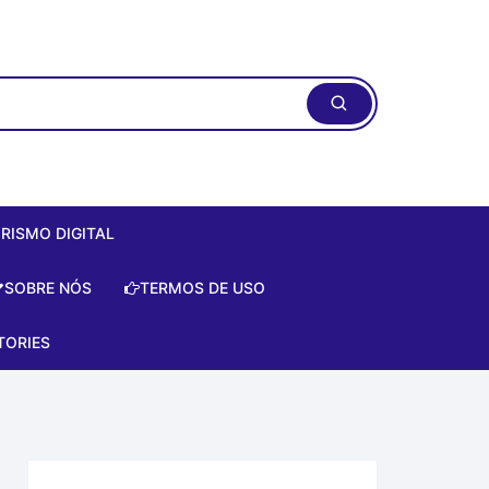
RISMO DIGITAL
ismo Digital:
SOBRE NÓS
TERMOS DE USO
do Zero de
te!
TORIES
is
e