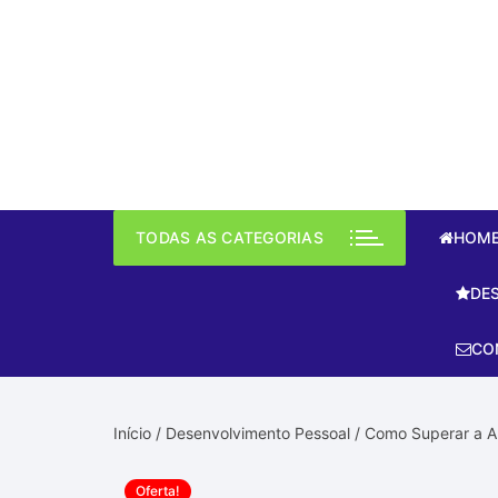
Pular
para
o
conteúdo
TODAS AS CATEGORIAS
HOM
DE
De
CO
Fina
para
Sust
Início
/
Desenvolvimento Pessoal
/ Como Superar a A
Livr
Oferta!