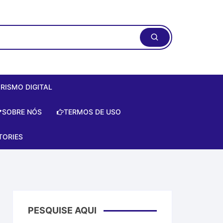
RISMO DIGITAL
ismo Digital:
SOBRE NÓS
TERMOS DE USO
do Zero de
te!
TORIES
is
e
a Artificial
PESQUISE AQUI