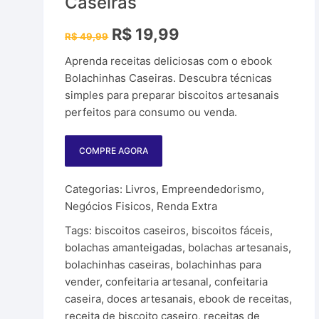
Caseiras
Plataforma de A
os e Ferramentas
O
O
R$
19,99
R$
49,99
Produtos PLR
preço
preço
original
atual
Aprenda receitas deliciosas com o ebook
era:
é:
R$ 49,99.
R$ 19,99.
Sites para ganh
Bolachinhas Caseiras. Descubra técnicas
simples para preparar biscoitos artesanais
WordPress
perfeitos para consumo ou venda.
Sites Parceiros
COMPRE AGORA
Categorias:
Livros
,
Empreendedorismo
,
Negócios Fisicos
,
Renda Extra
Tags:
biscoitos caseiros
,
biscoitos fáceis
,
bolachas amanteigadas
,
bolachas artesanais
,
bolachinhas caseiras
,
bolachinhas para
vender
,
confeitaria artesanal
,
confeitaria
caseira
,
doces artesanais
,
ebook de receitas
,
receita de biscoito caseiro
,
receitas de