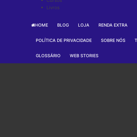
Cursos
Livros
HOME
BLOG
LOJA
RENDA EXTRA
Renda Extra: Gu
POLÍTICA DE PRIVACIDADE
SOBRE NÓS
para Aumentar 
GLOSSÁRIO
WEB STORIES
Negócios físicos
Vale a pena Trab
Criptomoedas