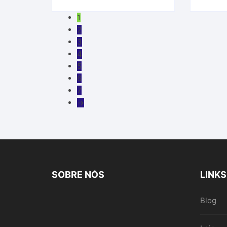
1
2
3
4
5
6
7
→
SOBRE NÓS
LINK
Blog