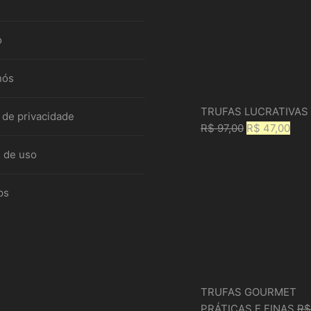
o
nós
TRUFAS LUCRATIVAS
a de privacidade
O
O
R$
97,00
R$
47,00
preço
pre
 de uso
original
atua
era:
é:
ps
R$ 97,00.
R$ 4
TRUFAS GOURMET
PRÁTICAS E FINAS
R$