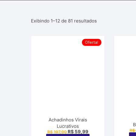
Exibindo 1–12 de 81 resultados
Oferta!
Achadinhos Virais
B
Lucrativos
R$
O
O
R$
59,99
R$
197,00
preço
preço