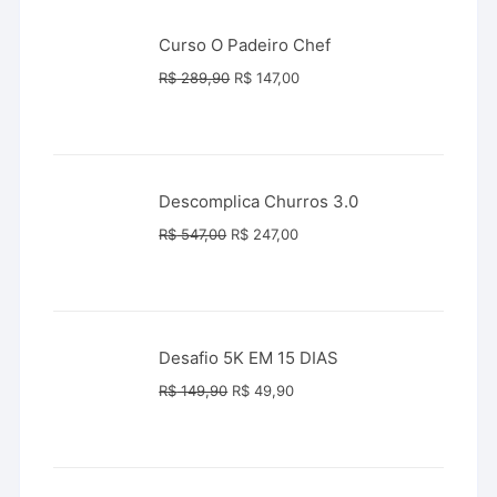
Curso O Padeiro Chef
O
O
R$
289,90
R$
147,00
preço
preço
original
atual
era:
é:
R$ 289,90.
R$ 147,00.
Descomplica Churros 3.0
O
O
R$
547,00
R$
247,00
preço
preço
original
atual
era:
é:
R$ 547,00.
R$ 247,00.
Desafio 5K EM 15 DIAS
O
O
R$
149,90
R$
49,90
preço
preço
original
atual
era:
é:
R$ 149,90.
R$ 49,90.