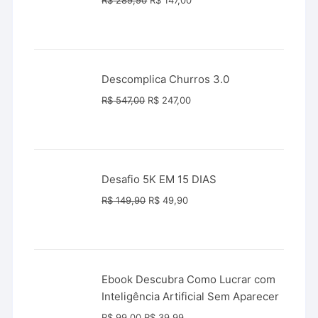
R$
289,90
R$
147,00
preço
preço
original
atual
era:
é:
R$ 289,90.
R$ 147,00.
Descomplica Churros 3.0
O
O
R$
547,00
R$
247,00
preço
preço
original
atual
era:
é:
R$ 547,00.
R$ 247,00.
Desafio 5K EM 15 DIAS
O
O
R$
149,90
R$
49,90
preço
preço
original
atual
era:
é:
R$ 149,90.
R$ 49,90.
Ebook Descubra Como Lucrar com
Inteligência Artificial Sem Aparecer
O
O
R$
99,00
R$
39,99