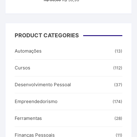
preço
preço
original
atual
era:
é:
R$ 99,00.
R$ 39,99.
PRODUCT CATEGORIES
Automações
(13)
Cursos
(112)
Desenvolvimento Pessoal
(37)
Empreendedorismo
(174)
Ferramentas
(28)
Finanças Pessoais
(11)