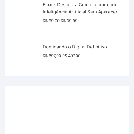
Ebook Descubra Como Lucrar com
Inteligência Artificial Sem Aparecer
O
O
R$
99,00
R$
39,99
preço
preço
original
atual
era:
é:
Dominando o Digital Definitivo
R$ 99,00.
R$ 39,99.
O
O
R$
697,00
R$
497,00
preço
preço
original
atual
era:
é:
R$ 697,00.
R$ 497,00.