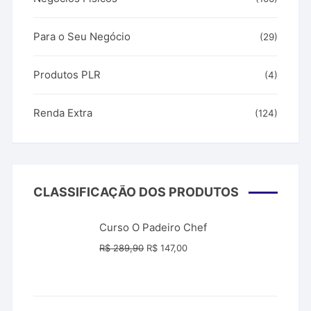
Para o Seu Negócio
(29)
Produtos PLR
(4)
Renda Extra
(124)
CLASSIFICAÇÃO DOS PRODUTOS
Curso O Padeiro Chef
O
O
R$
289,90
R$
147,00
preço
preço
original
atual
era:
é: