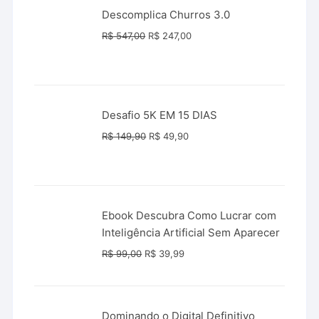
R$ 289,90.
R$ 147,00.
Descomplica Churros 3.0
O
O
R$
547,00
R$
247,00
preço
preço
original
atual
era:
é:
R$ 547,00.
R$ 247,00.
Desafio 5K EM 15 DIAS
O
O
R$
149,90
R$
49,90
preço
preço
original
atual
era:
é:
R$ 149,90.
R$ 49,90.
Ebook Descubra Como Lucrar com
Inteligência Artificial Sem Aparecer
O
O
R$
99,00
R$
39,99
preço
preço
original
atual
era:
é:
Dominando o Digital Definitivo