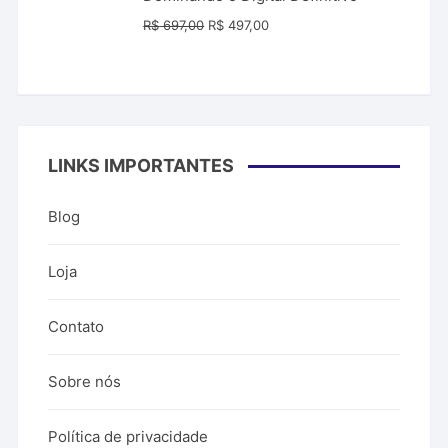
R$ 99,00.
R$ 39,99.
O
O
R$
697,00
R$
497,00
preço
preço
original
atual
era:
é:
R$ 697,00.
R$ 497,00.
LINKS IMPORTANTES
Blog
Loja
Contato
Sobre nós
Política de privacidade