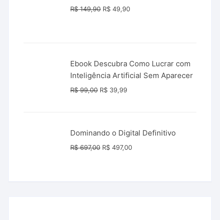
O
O
R$
149,90
R$
49,90
preço
preço
original
atual
era:
é:
R$ 149,90.
R$ 49,90.
Ebook Descubra Como Lucrar com
Inteligência Artificial Sem Aparecer
O
O
R$
99,00
R$
39,99
preço
preço
original
atual
era:
é:
Dominando o Digital Definitivo
R$ 99,00.
R$ 39,99.
O
O
R$
697,00
R$
497,00
preço
preço
original
atual
era:
é:
R$ 697,00.
R$ 497,00.