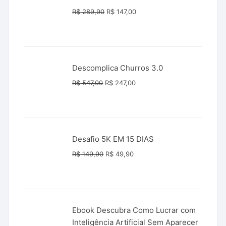
O
O
R$
289,90
R$
147,00
preço
preço
original
atual
era:
é:
R$ 289,90.
R$ 147,00.
Descomplica Churros 3.0
O
O
R$
547,00
R$
247,00
preço
preço
original
atual
era:
é:
R$ 547,00.
R$ 247,00.
Desafio 5K EM 15 DIAS
O
O
R$
149,90
R$
49,90
preço
preço
original
atual
era:
é:
R$ 149,90.
R$ 49,90.
Ebook Descubra Como Lucrar com
Inteligência Artificial Sem Aparecer