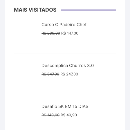
MAIS VISITADOS
Curso O Padeiro Chef
O
O
R$
289,90
R$
147,00
preço
preço
original
atual
era:
é:
R$ 289,90.
R$ 147,00.
Descomplica Churros 3.0
O
O
R$
547,00
R$
247,00
preço
preço
original
atual
era:
é:
R$ 547,00.
R$ 247,00.
Desafio 5K EM 15 DIAS
O
O
R$
149,90
R$
49,90
preço
preço
original
atual