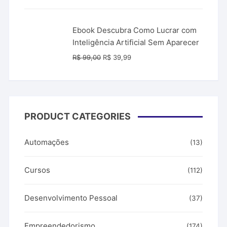
era:
é:
R$ 149,90.
R$ 49,90.
Ebook Descubra Como Lucrar com
Inteligência Artificial Sem Aparecer
O
O
R$
99,00
R$
39,99
preço
preço
original
atual
era:
é:
R$ 99,00.
R$ 39,99.
PRODUCT CATEGORIES
Automações
(13)
Cursos
(112)
Desenvolvimento Pessoal
(37)
Empreendedorismo
(174)