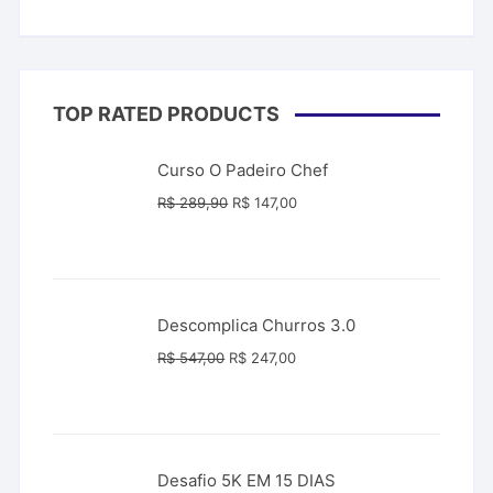
TOP RATED PRODUCTS
Curso O Padeiro Chef
O
O
R$
289,90
R$
147,00
preço
preço
original
atual
era:
é:
R$ 289,90.
R$ 147,00.
Descomplica Churros 3.0
O
O
R$
547,00
R$
247,00
preço
preço
original
atual
era:
é:
R$ 547,00.
R$ 247,00.
Desafio 5K EM 15 DIAS