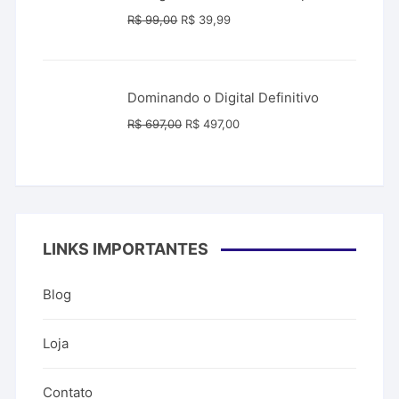
O
O
R$
99,00
R$
39,99
preço
preço
original
atual
era:
é:
Dominando o Digital Definitivo
R$ 99,00.
R$ 39,99.
O
O
R$
697,00
R$
497,00
preço
preço
original
atual
era:
é:
R$ 697,00.
R$ 497,00.
LINKS IMPORTANTES
Blog
Loja
Contato