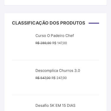
CLASSIFICAÇÃO DOS PRODUTOS
Curso O Padeiro Chef
O
O
R$
289,90
R$
147,00
preço
preço
original
atual
era:
é:
R$ 289,90.
R$ 147,00.
Descomplica Churros 3.0
O
O
R$
547,00
R$
247,00
preço
preço
original
atual
era:
é:
R$ 547,00.
R$ 247,00.
Desafio 5K EM 15 DIAS