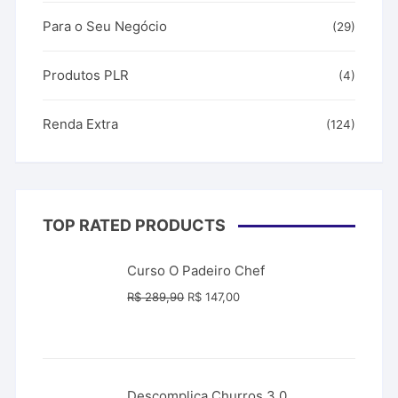
Para o Seu Negócio
(29)
Produtos PLR
(4)
Renda Extra
(124)
TOP RATED PRODUCTS
Curso O Padeiro Chef
O
O
R$
289,90
R$
147,00
preço
preço
original
atual
era:
é:
R$ 289,90.
R$ 147,00.
Descomplica Churros 3.0