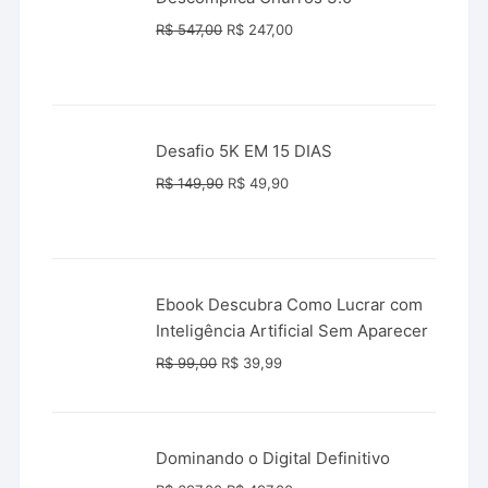
O
O
R$
547,00
R$
247,00
preço
preço
original
atual
era:
é:
R$ 547,00.
R$ 247,00.
Desafio 5K EM 15 DIAS
O
O
R$
149,90
R$
49,90
preço
preço
original
atual
era:
é:
R$ 149,90.
R$ 49,90.
Ebook Descubra Como Lucrar com
Inteligência Artificial Sem Aparecer
O
O
R$
99,00
R$
39,99
preço
preço
original
atual
era:
é:
Dominando o Digital Definitivo
R$ 99,00.
R$ 39,99.