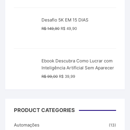
original
atual
era:
é:
R$ 547,00.
R$ 247,00.
Desafio 5K EM 15 DIAS
O
O
R$
149,90
R$
49,90
preço
preço
original
atual
era:
é:
R$ 149,90.
R$ 49,90.
Ebook Descubra Como Lucrar com
Inteligência Artificial Sem Aparecer
O
O
R$
99,00
R$
39,99
preço
preço
original
atual
era:
é:
R$ 99,00.
R$ 39,99.
PRODUCT CATEGORIES
Automações
(13)