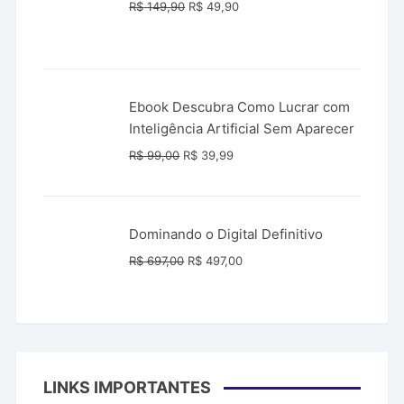
O
O
R$
149,90
R$
49,90
preço
preço
original
atual
era:
é:
R$ 149,90.
R$ 49,90.
Ebook Descubra Como Lucrar com
Inteligência Artificial Sem Aparecer
O
O
R$
99,00
R$
39,99
preço
preço
original
atual
era:
é:
Dominando o Digital Definitivo
R$ 99,00.
R$ 39,99.
O
O
R$
697,00
R$
497,00
preço
preço
original
atual
era:
é:
R$ 697,00.
R$ 497,00.
LINKS IMPORTANTES