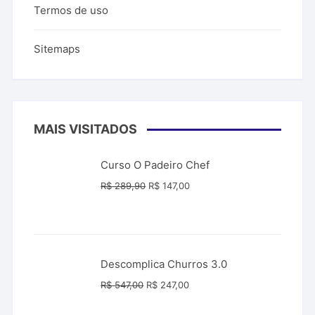
Termos de uso
Sitemaps
MAIS VISITADOS
Curso O Padeiro Chef
O
O
R$
289,90
R$
147,00
preço
preço
original
atual
era:
é:
R$ 289,90.
R$ 147,00.
Descomplica Churros 3.0
O
O
R$
547,00
R$
247,00
preço
preço