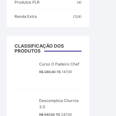
Produtos PLR
(4)
Renda Extra
(124)
CLASSIFICAÇÃO DOS
PRODUTOS
Curso O Padeiro Chef
O
O
R$
289,90
R$
147,00
preço
preço
original
atual
era:
é:
R$ 289,90.
R$ 147,00.
Descomplica Churros
3.0
O
O
R$
547,00
R$
247,00