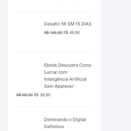
preço
preço
original
atual
era:
é:
Desafio 5K EM 15 DIAS
R$ 547,00.
R$ 247,00.
O
O
R$
149,90
R$
49,90
preço
preço
original
atual
era:
é:
R$ 149,90.
R$ 49,90.
Ebook Descubra Como
Lucrar com
Inteligência Artificial
Sem Aparecer
O
O
R$
99,00
R$
39,99
preço
preço
original
atual
era:
é:
Dominando o Digital
R$ 99,00.
R$ 39,99.
Definitivo