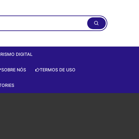
RISMO DIGITAL
ismo Digital:
SOBRE NÓS
TERMOS DE USO
do Zero de
te!
TORIES
is
e
a Artificial