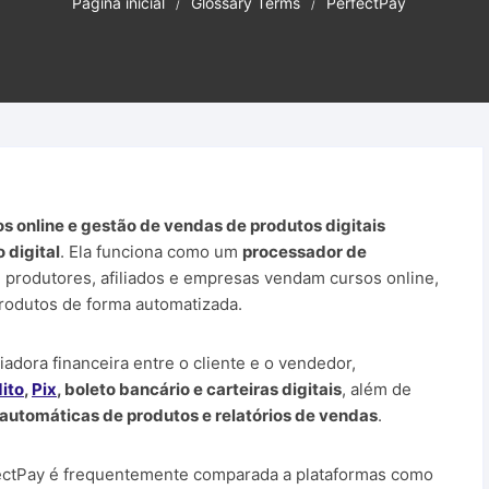
Página inicial
Glossary Terms
PerfectPay
Plataforma de A
os e Ferramentas
Produtos PLR
Sites para ganh
WordPress
Sites Parceiros
 online e gestão de vendas de produtos digitais
digital
. Ela funciona como um
processador de
e produtores, afiliados e empresas vendam cursos online,
produtos de forma automatizada.
adora financeira entre o cliente e o vendedor,
ito
,
Pix
, boleto bancário e carteiras digitais
, além de
 automáticas de produtos e relatórios de vendas
.
fectPay é frequentemente comparada a plataformas como