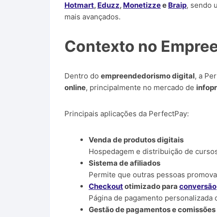
Hotmart
,
Eduzz
,
Monetizze
e
Braip
, sendo u
mais avançados.
Contexto no Empree
Dentro do
empreendedorismo digital
, a Pe
online
, principalmente no mercado de
infop
Principais aplicações da PerfectPay:
Venda de produtos digitais
Hospedagem e distribuição de cursos
Sistema de afiliados
Permite que outras pessoas promova
Checkout
otimizado para
conversão
Página de pagamento personalizada
Gestão de pagamentos e comissões