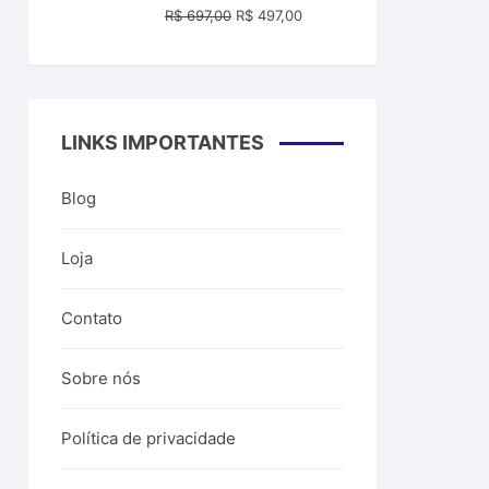
O
O
R$
697,00
R$
497,00
preço
preço
original
atual
era:
é:
R$ 697,00.
R$ 497,00.
LINKS IMPORTANTES
Blog
Loja
Contato
Sobre nós
Política de privacidade