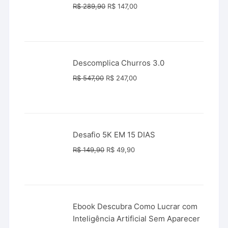
O
O
R$
289,90
R$
147,00
preço
preço
original
atual
era:
é:
R$ 289,90.
R$ 147,00.
Descomplica Churros 3.0
O
O
R$
547,00
R$
247,00
preço
preço
original
atual
era:
é:
R$ 547,00.
R$ 247,00.
Desafio 5K EM 15 DIAS
O
O
R$
149,90
R$
49,90
preço
preço
original
atual
era:
é:
R$ 149,90.
R$ 49,90.
Ebook Descubra Como Lucrar com
Inteligência Artificial Sem Aparecer