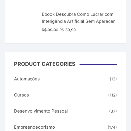
era:
é:
R$ 149,90.
R$ 49,90.
Ebook Descubra Como Lucrar com
Inteligência Artificial Sem Aparecer
O
O
R$
99,00
R$
39,99
preço
preço
original
atual
era:
é:
R$ 99,00.
R$ 39,99.
PRODUCT CATEGORIES
Automações
(13)
Cursos
(112)
Desenvolvimento Pessoal
(37)
Empreendedorismo
(174)