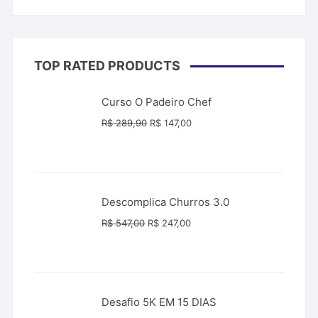
TOP RATED PRODUCTS
Curso O Padeiro Chef
O
O
R$
289,90
R$
147,00
preço
preço
original
atual
era:
é:
R$ 289,90.
R$ 147,00.
Descomplica Churros 3.0
O
O
R$
547,00
R$
247,00
preço
preço
original
atual
era:
é:
R$ 547,00.
R$ 247,00.
Desafio 5K EM 15 DIAS