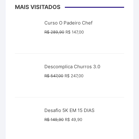
MAIS VISITADOS
Curso O Padeiro Chef
O
O
R$
289,90
R$
147,00
preço
preço
original
atual
era:
é:
R$ 289,90.
R$ 147,00.
Descomplica Churros 3.0
O
O
R$
547,00
R$
247,00
preço
preço
original
atual
era:
é:
R$ 547,00.
R$ 247,00.
Desafio 5K EM 15 DIAS
O
O
R$
149,90
R$
49,90
preço
preço
original
atual