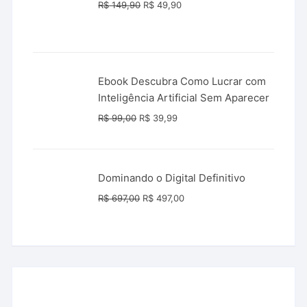
O
O
R$
149,90
R$
49,90
preço
preço
original
atual
era:
é:
R$ 149,90.
R$ 49,90.
Ebook Descubra Como Lucrar com
Inteligência Artificial Sem Aparecer
O
O
R$
99,00
R$
39,99
preço
preço
original
atual
era:
é:
Dominando o Digital Definitivo
R$ 99,00.
R$ 39,99.
O
O
R$
697,00
R$
497,00
preço
preço
original
atual
era:
é:
R$ 697,00.
R$ 497,00.