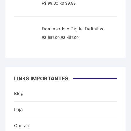
O
O
R$
99,00
R$
39,99
preço
preço
original
atual
era:
é:
Dominando o Digital Definitivo
R$ 99,00.
R$ 39,99.
O
O
R$
697,00
R$
497,00
preço
preço
original
atual
era:
é:
R$ 697,00.
R$ 497,00.
LINKS IMPORTANTES
Blog
Loja
Contato