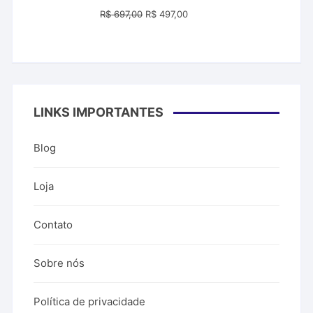
O
O
R$
697,00
R$
497,00
preço
preço
original
atual
era:
é:
R$ 697,00.
R$ 497,00.
LINKS IMPORTANTES
Blog
Loja
Contato
Sobre nós
Política de privacidade