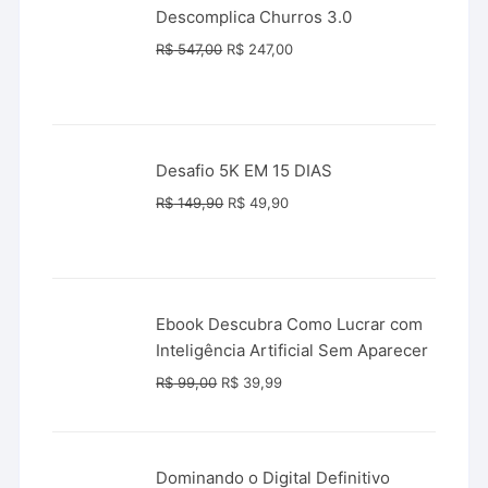
Descomplica Churros 3.0
O
O
R$
547,00
R$
247,00
preço
preço
original
atual
era:
é:
R$ 547,00.
R$ 247,00.
Desafio 5K EM 15 DIAS
O
O
R$
149,90
R$
49,90
preço
preço
original
atual
era:
é:
R$ 149,90.
R$ 49,90.
Ebook Descubra Como Lucrar com
Inteligência Artificial Sem Aparecer
O
O
R$
99,00
R$
39,99
preço
preço
original
atual
era:
é:
Dominando o Digital Definitivo
R$ 99,00.
R$ 39,99.