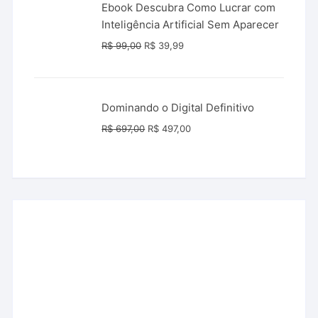
Ebook Descubra Como Lucrar com
Inteligência Artificial Sem Aparecer
O
O
R$
99,00
R$
39,99
preço
preço
original
atual
era:
é:
Dominando o Digital Definitivo
R$ 99,00.
R$ 39,99.
O
O
R$
697,00
R$
497,00
preço
preço
original
atual
era:
é:
R$ 697,00.
R$ 497,00.