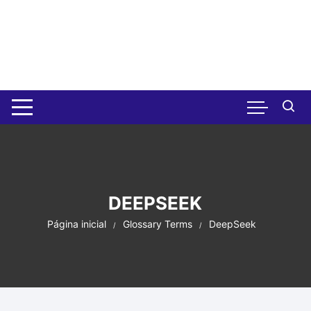
Pular
para
o
conteúdo
DEEPSEEK
Página inicial
Glossary Terms
DeepSeek