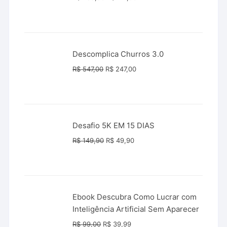
preço
preço
original
atual
era:
é:
R$ 289,90.
R$ 147,00.
Descomplica Churros 3.0
O
O
R$
547,00
R$
247,00
preço
preço
original
atual
era:
é:
R$ 547,00.
R$ 247,00.
Desafio 5K EM 15 DIAS
O
O
R$
149,90
R$
49,90
preço
preço
original
atual
era:
é:
R$ 149,90.
R$ 49,90.
Ebook Descubra Como Lucrar com
Inteligência Artificial Sem Aparecer
O
O
R$
99,00
R$
39,99