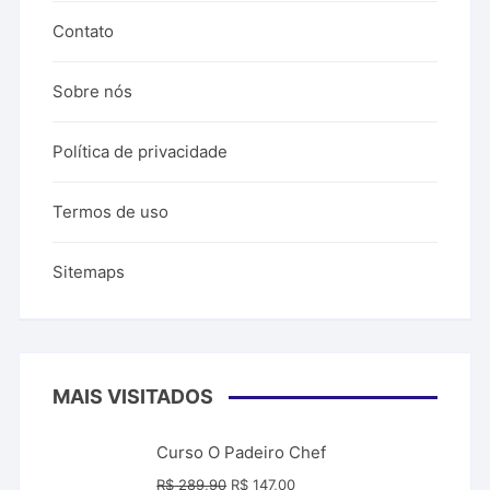
Contato
Sobre nós
Política de privacidade
Termos de uso
Sitemaps
MAIS VISITADOS
Curso O Padeiro Chef
O
O
R$
289,90
R$
147,00