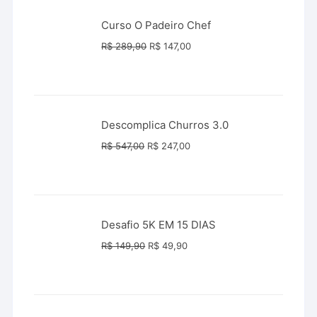
Curso O Padeiro Chef
O
O
R$
289,90
R$
147,00
preço
preço
original
atual
era:
é:
R$ 289,90.
R$ 147,00.
Descomplica Churros 3.0
O
O
R$
547,00
R$
247,00
preço
preço
original
atual
era:
é:
R$ 547,00.
R$ 247,00.
Desafio 5K EM 15 DIAS
O
O
R$
149,90
R$
49,90
preço
preço
original
atual
era:
é:
R$ 149,90.
R$ 49,90.