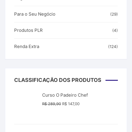
Para o Seu Negócio
(29)
Produtos PLR
(4)
Renda Extra
(124)
CLASSIFICAÇÃO DOS PRODUTOS
Curso O Padeiro Chef
O
O
R$
289,90
R$
147,00
preço
preço
original
atual
era:
é:
R$ 289,90.
R$ 147,00.