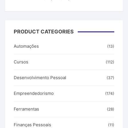
preço
preço
original
atual
era:
é:
R$ 99,00.
R$ 39,99.
PRODUCT CATEGORIES
Automações
(13)
Cursos
(112)
Desenvolvimento Pessoal
(37)
Empreendedorismo
(174)
Ferramentas
(28)
Finanças Pessoais
(11)