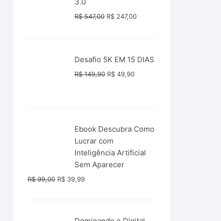
3.0
O
O
R$
547,00
R$
247,00
preço
preço
original
atual
era:
é:
Desafio 5K EM 15 DIAS
R$ 547,00.
R$ 247,00.
O
O
R$
149,90
R$
49,90
preço
preço
original
atual
era:
é:
R$ 149,90.
R$ 49,90.
Ebook Descubra Como
Lucrar com
Inteligência Artificial
Sem Aparecer
O
O
R$
99,00
R$
39,99
preço
preço
original
atual
era:
é:
Dominando o Digital