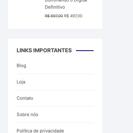
R$ 99,00.
R$ 39,99.
Definitivo
O
O
R$
697,00
R$
497,00
preço
preço
original
atual
era:
é:
R$ 697,00.
R$ 497,00.
LINKS IMPORTANTES
Blog
Loja
Contato
Sobre nós
Política de privacidade