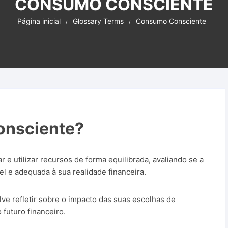
CONSUMO CONSCIENTE
Criptomoedas
I.A. – Inteligênci
uras Lucrativas
Página inicial
Glossary Terms
Consumo Consciente
Plataforma de A
os e Ferramentas
Produtos PLR
Sites para ganh
WordPress
Sites Parceiros
onsciente?
 e utilizar recursos de forma equilibrada, avaliando se a
el e adequada à sua realidade financeira.
ve refletir sobre o impacto das suas escolhas de
futuro financeiro.