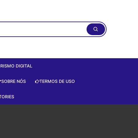
RISMO DIGITAL
ismo Digital:
SOBRE NÓS
TERMOS DE USO
do Zero de
te!
TORIES
is
e