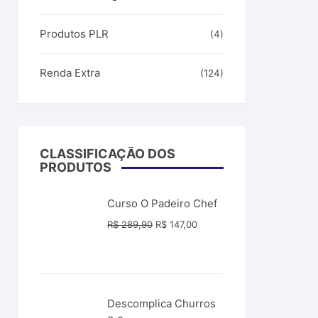
Produtos PLR
(4)
Renda Extra
(124)
CLASSIFICAÇÃO DOS
PRODUTOS
Curso O Padeiro Chef
O
O
R$
289,90
R$
147,00
preço
preço
original
atual
era:
é:
R$ 289,90.
R$ 147,00.
Descomplica Churros