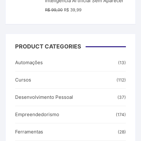
Inteligência Artificial Sem Aparecer
O
O
R$
99,00
R$
39,99
preço
preço
original
atual
era:
é:
R$ 99,00.
R$ 39,99.
PRODUCT CATEGORIES
Automações
(13)
Cursos
(112)
Desenvolvimento Pessoal
(37)
Empreendedorismo
(174)
Ferramentas
(28)