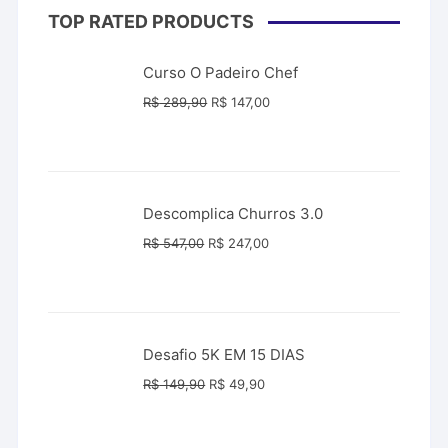
TOP RATED PRODUCTS
Curso O Padeiro Chef
O
O
R$
289,90
R$
147,00
preço
preço
original
atual
era:
é:
R$ 289,90.
R$ 147,00.
Descomplica Churros 3.0
O
O
R$
547,00
R$
247,00
preço
preço
original
atual
era:
é:
R$ 547,00.
R$ 247,00.
Desafio 5K EM 15 DIAS
O
O
R$
149,90
R$
49,90
preço
preço
original
atual