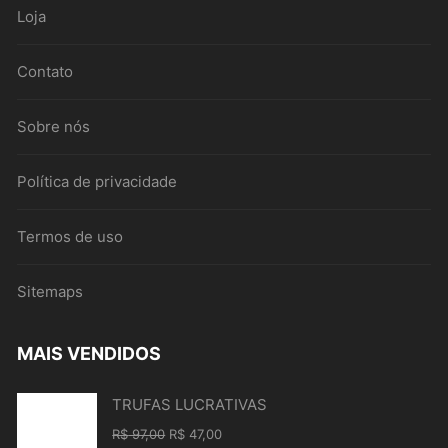
Loja
Contato
Sobre nós
Política de privacidade
Termos de uso
Sitemaps
MAIS VENDIDOS
TRUFAS LUCRATIVAS
O
O
R$
97,00
R$
47,00