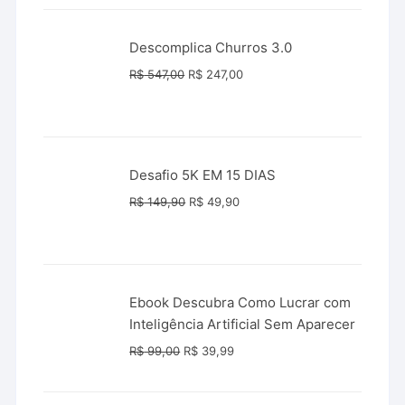
era:
é:
R$ 289,90.
R$ 147,00.
Descomplica Churros 3.0
O
O
R$
547,00
R$
247,00
preço
preço
original
atual
era:
é:
R$ 547,00.
R$ 247,00.
Desafio 5K EM 15 DIAS
O
O
R$
149,90
R$
49,90
preço
preço
original
atual
era:
é:
R$ 149,90.
R$ 49,90.
Ebook Descubra Como Lucrar com
Inteligência Artificial Sem Aparecer
O
O
R$
99,00
R$
39,99
preço
preço
original
atual