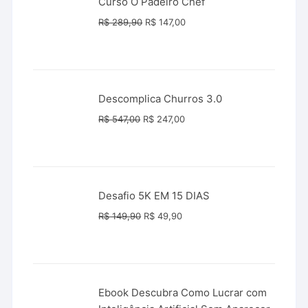
Curso O Padeiro Chef
O
O
R$
289,90
R$
147,00
preço
preço
original
atual
era:
é:
R$ 289,90.
R$ 147,00.
Descomplica Churros 3.0
O
O
R$
547,00
R$
247,00
preço
preço
original
atual
era:
é:
R$ 547,00.
R$ 247,00.
Desafio 5K EM 15 DIAS
O
O
R$
149,90
R$
49,90
preço
preço
original
atual
era:
é:
R$ 149,90.
R$ 49,90.
Ebook Descubra Como Lucrar com