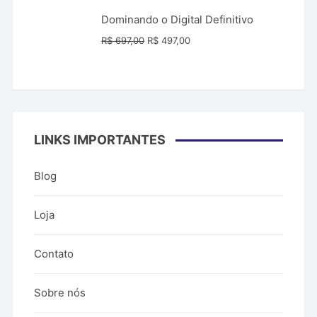
era:
é:
Dominando o Digital Definitivo
R$ 99,00.
R$ 39,99.
O
O
R$
697,00
R$
497,00
preço
preço
original
atual
era:
é:
R$ 697,00.
R$ 497,00.
LINKS IMPORTANTES
Blog
Loja
Contato
Sobre nós