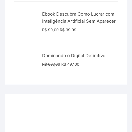
era:
é:
R$ 149,90.
R$ 49,90.
Ebook Descubra Como Lucrar com
Inteligência Artificial Sem Aparecer
O
O
R$
99,00
R$
39,99
preço
preço
original
atual
era:
é:
Dominando o Digital Definitivo
R$ 99,00.
R$ 39,99.
O
O
R$
697,00
R$
497,00
preço
preço
original
atual
era:
é:
R$ 697,00.
R$ 497,00.