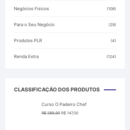
Negócios Fisicos
(106)
Para o Seu Negócio
(29)
Produtos PLR
(4)
Renda Extra
(124)
CLASSIFICAÇÃO DOS PRODUTOS
Curso O Padeiro Chef
O
O
R$
289,90
R$
147,00
preço
preço
original
atual