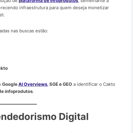
lução de
plataforma de infoprodutos
, semelhante a
ferecendo infraestrutura para quem deseja monetizar
et.
sadas nas buscas estão:
akto
o
Google
AI Overviews
, SGE e GEO
a identificar o Cakto
de infoprodutos
.
ndedorismo Digital