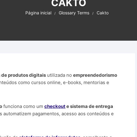
CAKTO
Criptomoedas
I.A. – Inteligênci
uras Lucrativas
Página inicial
Glossary Terms
Cakto
Plataforma de A
os e Ferramentas
Produtos PLR
Sites para ganh
WordPress
Sites Parceiros
 de produtos digitais
utilizada no
empreendedorismo
onteúdos como cursos online, e-books, mentorias e
o
funciona como um
checkout
e sistema de entrega
dos automatizem pagamentos, acesso aos conteúdos e