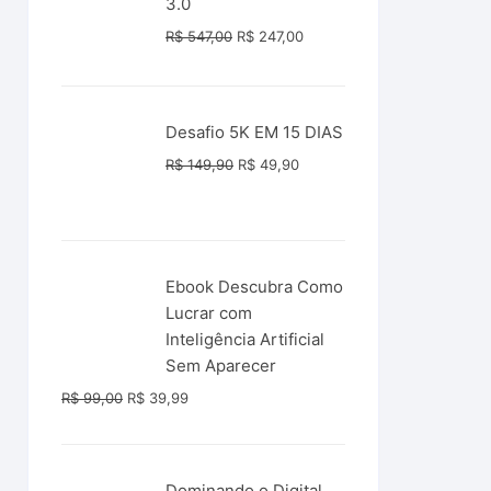
3.0
O
O
R$
547,00
R$
247,00
preço
preço
original
atual
era:
é:
Desafio 5K EM 15 DIAS
R$ 547,00.
R$ 247,00.
O
O
R$
149,90
R$
49,90
preço
preço
original
atual
era:
é:
R$ 149,90.
R$ 49,90.
Ebook Descubra Como
Lucrar com
Inteligência Artificial
Sem Aparecer
O
O
R$
99,00
R$
39,99
preço
preço
original
atual
era:
é:
Dominando o Digital