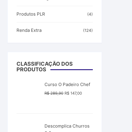
Produtos PLR
(4)
Renda Extra
(124)
CLASSIFICAÇÃO DOS
PRODUTOS
Curso O Padeiro Chef
O
O
R$
289,90
R$
147,00
preço
preço
original
atual
era:
é:
R$ 289,90.
R$ 147,00.
Descomplica Churros