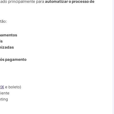
ado principalmente para
automatizar o processo de
tão:
inamentos
is
mizadas
pós pagamento
IX
e boleto)
liente
eting