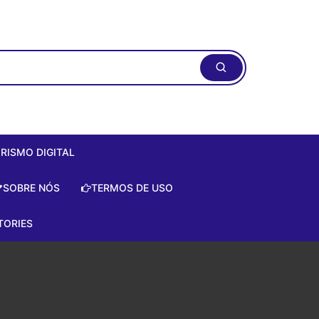
RISMO DIGITAL
ismo Digital:
SOBRE NÓS
TERMOS DE USO
do Zero de
te!
TORIES
is
e