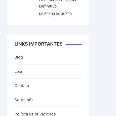
R$ 99,00.
R$ 39,99.
Definitivo
O
O
R$
697,00
R$
497,00
preço
preço
original
atual
era:
é:
R$ 697,00.
R$ 497,00.
LINKS IMPORTANTES
Blog
Loja
Contato
Sobre nós
Política de privacidade